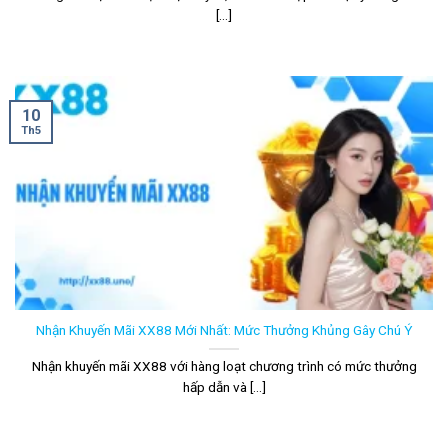
[...]
10
Th5
Nhận Khuyến Mãi XX88 Mới Nhất: Mức Thưởng Khủng Gây Chú Ý
Nhận khuyến mãi XX88 với hàng loạt chương trình có mức thưởng
hấp dẫn và [...]