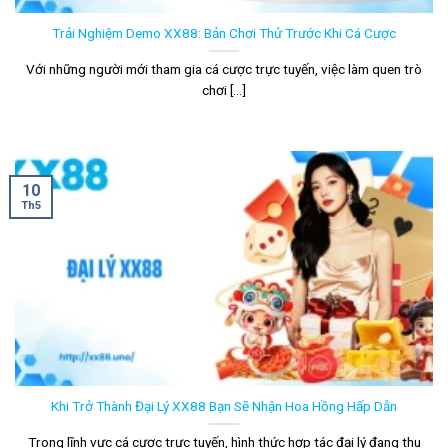
Trải Nghiệm Demo XX88: Bản Chơi Thử Trước Khi Cá Cược
Với những người mới tham gia cá cược trực tuyến, việc làm quen trò
chơi [...]
10
Th5
Khi Trở Thành Đại Lý XX88 Bạn Sẽ Nhận Hoa Hồng Hấp Dẫn
Trong lĩnh vực cá cược trực tuyến, hình thức hợp tác đại lý đang thu