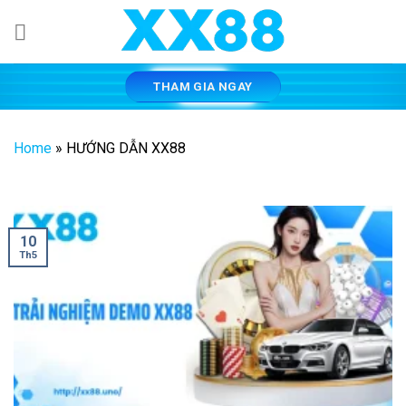
Skip
to
content
THAM GIA NGAY
Home
»
HƯỚNG DẪN XX88
10
Th5