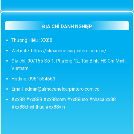
ĐỊA CHỈ DANH NGHIỆP
Thương Hiệu : XX88
Website: https://almacenelcarpintero.com.co/
Địa chỉ: 90/155 Số 1, Phường 12, Tân Bình, Hồ Chí Minh,
Vietnam
Hotline: 0961554669
Email:
admin@almacenelcarpintero.com.co
#xx88 #xx888 #xx88com #xx88uno #nhacaixx88
#xx88chinhthuc #xx88vin