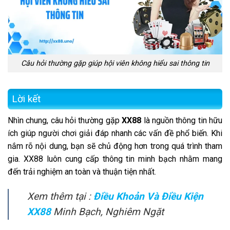
Câu hỏi thường gặp giúp hội viên không hiểu sai thông tin
Lời kết
Nhìn chung, câu hỏi thường gặp
XX88
là nguồn thông tin hữu
ích giúp người chơi giải đáp nhanh các vấn đề phổ biến. Khi
nắm rõ nội dung, bạn sẽ chủ động hơn trong quá trình tham
gia. XX88 luôn cung cấp thông tin minh bạch nhằm mang
đến trải nghiệm an toàn và thuận tiện nhất.
Xem thêm tại :
Điều Khoản Và Điều Kiện
XX88
Minh Bạch, Nghiêm Ngặt