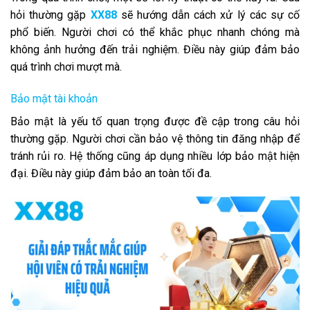
hỏi thường gặp
XX88
sẽ hướng dẫn cách xử lý các sự cố
phổ biến. Người chơi có thể khắc phục nhanh chóng mà
không ảnh hưởng đến trải nghiệm. Điều này giúp đảm bảo
quá trình chơi mượt mà.
Bảo mật tài khoản
Bảo mật là yếu tố quan trọng được đề cập trong câu hỏi
thường gặp. Người chơi cần bảo vệ thông tin đăng nhập để
tránh rủi ro. Hệ thống cũng áp dụng nhiều lớp bảo mật hiện
đại. Điều này giúp đảm bảo an toàn tối đa.