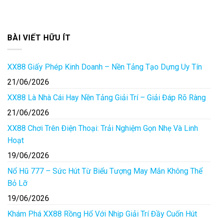
BÀI VIẾT HỮU ÍT
XX88 Giấy Phép Kinh Doanh – Nền Tảng Tạo Dựng Uy Tín
21/06/2026
XX88 Là Nhà Cái Hay Nền Tảng Giải Trí – Giải Đáp Rõ Ràng
21/06/2026
XX88 Chơi Trên Điện Thoại: Trải Nghiệm Gọn Nhẹ Và Linh
Hoạt
19/06/2026
Nổ Hũ 777 – Sức Hút Từ Biểu Tượng May Mắn Không Thể
Bỏ Lỡ
19/06/2026
Khám Phá XX88 Rồng Hổ Với Nhịp Giải Trí Đầy Cuốn Hút