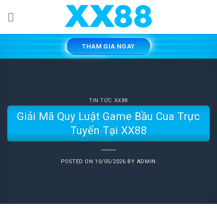
Skip
to
content
THAM GIA NGAY
TIN TỨC XX88
Giải Mã Quy Luật Game Bầu Cua Trực
Tuyến Tại XX88
POSTED ON
10/05/2026
BY
ADMIN