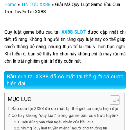
Home
»
TIN TỨC XX88
»
Giải Mã Quy Luật Game Bầu Cua
Trực Tuyến Tại XX88
Quy luật game bầu cua tại
XX88 SLOT
được cập nhật chi
tiết, rõ ràng. Không ít người tin rằng quy luật này có thể giúp
chiến thắng dễ dàng, nhưng thực tế lại thú vị hơn bạn nghĩ.
Khi hiểu rõ, bạn sẽ thấy trò chơi này không chỉ là may rủi mà
còn là trải nghiệm giải trí đầy cuốn hút.
Bầu cua tại XX88 đã có mặt tại thế giới cá cược
hiện đại
MỤC LỤC
Bầu cua tại XX88 đã có mặt tại thế giới cá cược hiện đại
Có hay không “quy luật” trong game bầu cua trực tuyến?
Hiểu đúng bản chất ngẫu nhiên của bầu cua
Những “quy luật truyền miệng” người chơi thường tin