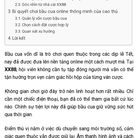
Góc nhìn từ nhà cái XX88
Bí quyết chơi bầu cua online thông minh của cao thủ
Quản lý vốn cược bầu cua
Chọn cách đặt cược hợp lý
Quan sát xu hướng
Lời kết
Bầu cua vốn dĩ là trò chơi quen thuộc trong các dịp lễ Tết,
nay đã được đưa lên nền tảng online một cách mượt mà. Tại
XX88
, hội viên không cần tụ tập đông người mà vẫn có thể
tận hưởng trọn vẹn cảm giác hồi hộp của từng ván cược.
Không gian chơi giờ đây trở nên linh hoạt hơn rất nhiều. Chỉ
cần một chiếc điện thoại, bạn đã có thể tham gia bất cứ lúc
nào. Chính sự tiện lợi này đã giúp bầu cua giữ vững sức hút
qua thời gian.
Điểm thú vị nằm ở việc dù chuyển sang môi trường số, cảm
giác quen thuộc vẫn được giữ lại. Âm thanh, hình ảnh và cách