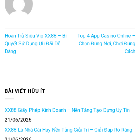
Hoàn Trả Siêu Vip XX88 – Bí
Top 4 App Casino Online –
Quyết Sử Dụng Ưu Đãi Dễ
Chọn Đúng Nơi, Chơi Đúng
Dàng
Cách
BÀI VIẾT HỮU ÍT
XX88 Giấy Phép Kinh Doanh – Nền Tảng Tạo Dựng Uy Tín
21/06/2026
XX88 Là Nhà Cái Hay Nền Tảng Giải Trí – Giải Đáp Rõ Ràng
21/06/2026