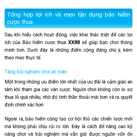
Tổng hợp lợi ích và mẹo tận dụng bảo hiểm
cược thua
Sau khi hiểu cách hoạt động, việc khai thác triệt để các lợi
ích của Bảo hiểm cược thua
XX88
sẽ giúp bạn chơi thông
minh hơn. Dưới đây là những điểm cộng đáng chú ý, kèm
theo mẹo thực tế.
Tăng trải nghiệm chơi an toàn
Một trong những ưu điểm lớn nhất của ưu đãi là cảm giác an
tâm khi tham gia các ván cược. Người chơi không còn lo sợ
thua lỗ quá nhiều, nhờ đó tinh thần thoải mái hơn và ra quyết
định chính xác hơn.
Ngoài ra, bảo hiểm cũng tạo cơ hội thử các chiến lược mới
mà không phải chịu rủi ro lớn. Đây là cách để nâng cao kỹ
năng chơi và trải nghiệm mà vẫn giữ được nguồn vốn ổn