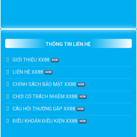
THÔNG TIN LIÊN HỆ
GIỚI THIỆU XX88
LIÊN HỆ XX88
CHÍNH SÁCH BẢO MẬT XX88
CHƠI CÓ TRÁCH NHIỆM XX88
CÂU HỎI THƯỜNG GẶP XX88
ĐIỀU KHOẢN ĐIỀU KIỆN XX88