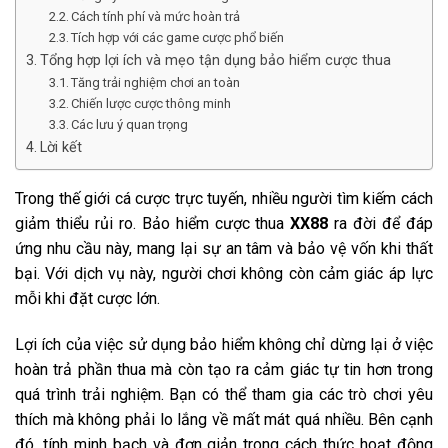
Cách tính phí và mức hoàn trả
Tích hợp với các game cược phổ biến
Tổng hợp lợi ích và mẹo tận dụng bảo hiểm cược thua
Tăng trải nghiệm chơi an toàn
Chiến lược cược thông minh
Các lưu ý quan trọng
Lời kết
Trong thế giới cá cược trực tuyến, nhiều người tìm kiếm cách
giảm thiểu rủi ro. Bảo hiểm cược thua
XX88
ra đời để đáp
ứng nhu cầu này, mang lại sự an tâm và bảo vệ vốn khi thất
bại. Với dịch vụ này, người chơi không còn cảm giác áp lực
mỗi khi đặt cược lớn.
Lợi ích của việc sử dụng bảo hiểm không chỉ dừng lại ở việc
hoàn trả phần thua mà còn tạo ra cảm giác tự tin hơn trong
quá trình trải nghiệm. Bạn có thể tham gia các trò chơi yêu
thích mà không phải lo lắng về mất mát quá nhiều. Bên cạnh
đó, tính minh bạch và đơn giản trong cách thức hoạt động