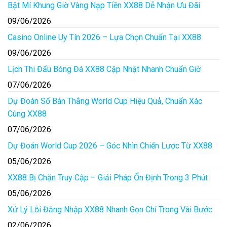
Bật Mí Khung Giờ Vàng Nạp Tiền XX88 Dễ Nhận Ưu Đãi
09/06/2026
Casino Online Uy Tín 2026 – Lựa Chọn Chuẩn Tại XX88
09/06/2026
Lịch Thi Đấu Bóng Đá XX88 Cập Nhật Nhanh Chuẩn Giờ
07/06/2026
Dự Đoán Số Bàn Thắng World Cup Hiệu Quả, Chuẩn Xác
Cùng XX88
07/06/2026
Dự Đoán World Cup 2026 – Góc Nhìn Chiến Lược Từ XX88
05/06/2026
XX88 Bị Chặn Truy Cập – Giải Pháp Ổn Định Trong 3 Phút
05/06/2026
Xử Lý Lỗi Đăng Nhập XX88 Nhanh Gọn Chỉ Trong Vài Bước
02/06/2026