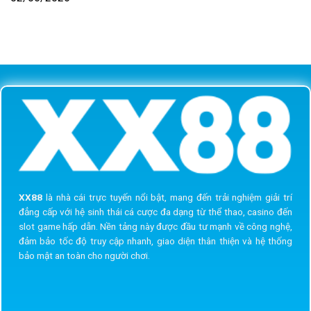
XX88
là nhà cái trực tuyến nổi bật, mang đến trải nghiệm giải trí
đẳng cấp với hệ sinh thái cá cược đa dạng từ thể thao, casino đến
slot game hấp dẫn. Nền tảng này được đầu tư mạnh về công nghệ,
đảm bảo tốc độ truy cập nhanh, giao diện thân thiện và hệ thống
bảo mật an toàn cho người chơi.