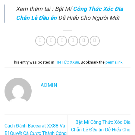
Xem thêm tại : Bật Mí
Công Thức Xóc Đĩa
Chẵn Lẻ Đều ăn
Dễ Hiểu Cho Người Mới
This entry was posted in
TIN TỨC XX88
. Bookmark the
permalink
.
ADMIN
Bật Mí Công Thức Xóc Đĩa
Cách Đánh Baccarat XX88 Và
Chẵn Lẻ Đều ăn Dễ Hiểu Cho
Bí Quyết Cá Cược Thành Công