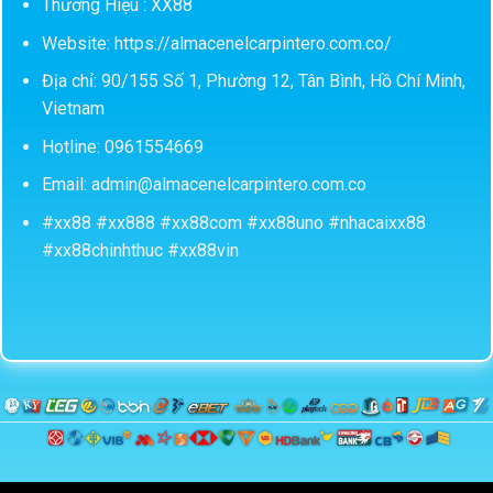
Thương Hiệu : XX88
Website: https://almacenelcarpintero.com.co/
Địa chỉ: 90/155 Số 1, Phường 12, Tân Bình, Hồ Chí Minh,
Vietnam
Hotline: 0961554669
Email:
admin@almacenelcarpintero.com.co
#xx88 #xx888 #xx88com #xx88uno #nhacaixx88
#xx88chinhthuc #xx88vin