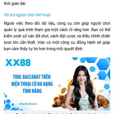
thời gian dài.
Hỗ trợ người chơi linh hoạt
Ngoài việc theo dõi dữ liệu, công cụ còn giúp người chơi
quản lý quá trình tham gia một cách rõ ràng hơn. Bạn có thể
kiểm soát số ván đã chơi, cách đặt cược và điều chỉnh chiến
lược khi cần thiết. Việc có một công cụ đồng hành sẽ giúp
bạn cảm thấy tự tin hơn trong mỗi quyết định.