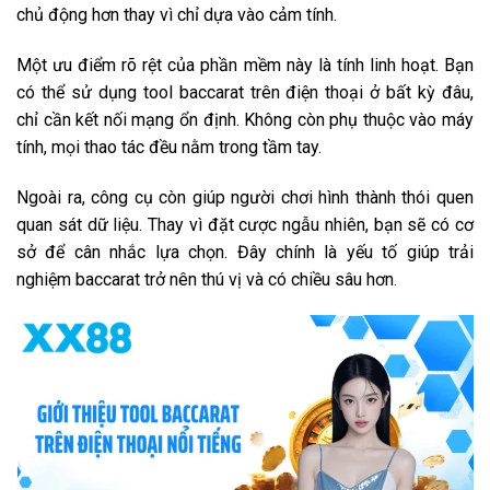
chủ động hơn thay vì chỉ dựa vào cảm tính.
Một ưu điểm rõ rệt của phần mềm này là tính linh hoạt. Bạn
có thể sử dụng tool baccarat trên điện thoại ở bất kỳ đâu,
chỉ cần kết nối mạng ổn định. Không còn phụ thuộc vào máy
tính, mọi thao tác đều nằm trong tầm tay.
Ngoài ra, công cụ còn giúp người chơi hình thành thói quen
quan sát dữ liệu. Thay vì đặt cược ngẫu nhiên, bạn sẽ có cơ
sở để cân nhắc lựa chọn. Đây chính là yếu tố giúp trải
nghiệm baccarat trở nên thú vị và có chiều sâu hơn.