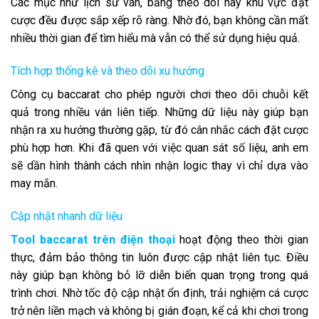
Các mục như lịch sử ván, bảng theo dõi hay khu vực đặt
cược đều được sắp xếp rõ ràng. Nhờ đó, bạn không cần mất
nhiều thời gian để tìm hiểu mà vẫn có thể sử dụng hiệu quả.
Tích hợp thống kê và theo dõi xu hướng
Công cụ baccarat cho phép người chơi theo dõi chuỗi kết
quả trong nhiều ván liên tiếp. Những dữ liệu này giúp bạn
nhận ra xu hướng thường gặp, từ đó cân nhắc cách đặt cược
phù hợp hơn. Khi đã quen với việc quan sát số liệu, anh em
sẽ dần hình thành cách nhìn nhận logic thay vì chỉ dựa vào
may mắn.
Cập nhật nhanh dữ liệu
Tool baccarat trên điện thoại
hoạt động theo thời gian
thực, đảm bảo thông tin luôn được cập nhật liên tục. Điều
này giúp bạn không bỏ lỡ diễn biến quan trọng trong quá
trình chơi. Nhờ tốc độ cập nhật ổn định, trải nghiệm cá cược
trở nên liền mạch và không bị gián đoạn, kể cả khi chơi trong