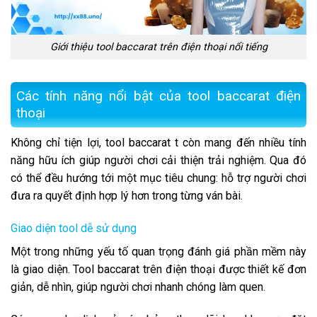
Giới thiệu tool baccarat trên điện thoại nổi tiếng
Các tính năng nổi bật của tool baccarat điện
thoại
Không chỉ tiện lợi, tool baccarat t còn mang đến nhiều tính
năng hữu ích giúp người chơi cải thiện trải nghiệm. Qua đó
có thể đều hướng tới một mục tiêu chung: hỗ trợ người chơi
đưa ra quyết định hợp lý hơn trong từng ván bài.
Giao diện tool dễ sử dụng
Một trong những yếu tố quan trọng đánh giá phần mềm này
là giao diện. Tool baccarat trên điện thoại được thiết kế đơn
giản, dễ nhìn, giúp người chơi nhanh chóng làm quen.