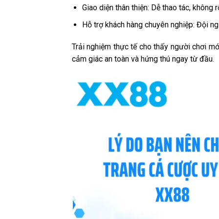
Giao diện thân thiện: Dễ thao tác, không r
Hỗ trợ khách hàng chuyên nghiệp: Đội ng
Trải nghiệm thực tế cho thấy người chơi mới 
cảm giác an toàn và hứng thú ngay từ đầu.