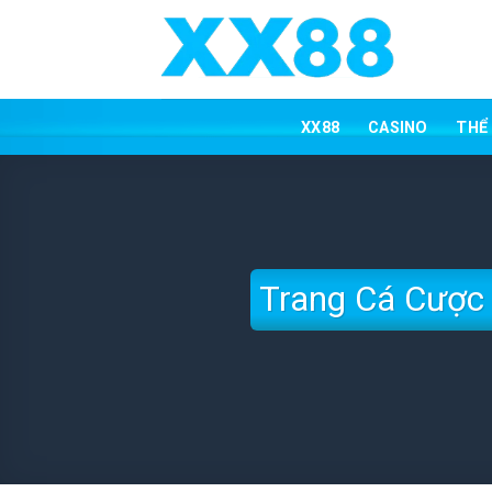
Skip
to
content
XX88
CASINO
THỂ
Trang Cá Cược 