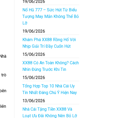
19/06/2026
Nổ Hũ 777 – Sức Hút Từ Biểu
Tượng May Mắn Không Thể Bỏ
Lỡ
19/06/2026
Khám Phá XX88 Rồng Hổ Với
Nhịp Giải Trí Đầy Cuốn Hút
15/06/2026
 Nhà
XX88 Có An Toàn Không? Cách
Nhìn Đúng Trước Khi Tin
trò
15/06/2026
Tổng Hợp Top 10 Nhà Cái Uy
 bên
Tín Nhất Đáng Chú Ý Hiện Nay
13/06/2026
liên
Nhà Cái Tặng Tiền XX88 Và
Loạt Ưu Đãi Không Nên Bỏ Lỡ