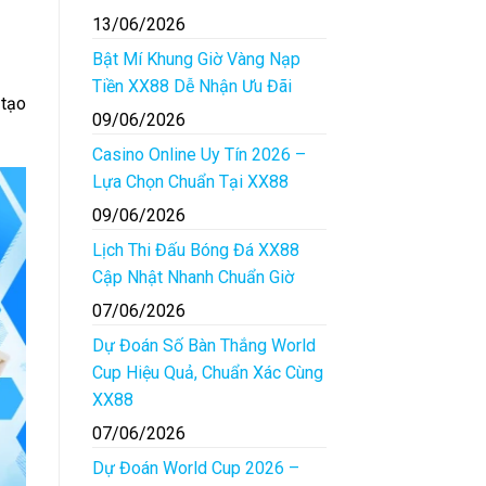
13/06/2026
Bật Mí Khung Giờ Vàng Nạp
Tiền XX88 Dễ Nhận Ưu Đãi
 tạo
09/06/2026
Casino Online Uy Tín 2026 –
Lựa Chọn Chuẩn Tại XX88
09/06/2026
Lịch Thi Đấu Bóng Đá XX88
Cập Nhật Nhanh Chuẩn Giờ
07/06/2026
Dự Đoán Số Bàn Thắng World
Cup Hiệu Quả, Chuẩn Xác Cùng
XX88
07/06/2026
Dự Đoán World Cup 2026 –