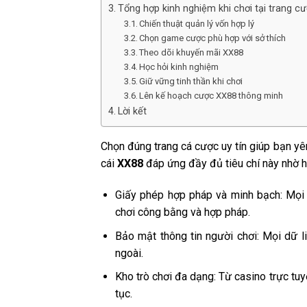
Tổng hợp kinh nghiệm khi chơi tại trang c
Chiến thuật quản lý vốn hợp lý
Chọn game cược phù hợp với sở thích
Theo dõi khuyến mãi XX88
Học hỏi kinh nghiệm
Giữ vững tinh thần khi chơi
Lên kế hoạch cược XX88 thông minh
Lời kết
Chọn đúng trang cá cược uy tín giúp bạn yên 
cái
XX88
đáp ứng đầy đủ tiêu chí này nhờ h
Giấy phép hợp pháp và minh bạch: Mọ
chơi công bằng và hợp pháp.
Bảo mật thông tin người chơi: Mọi dữ l
ngoài.
Kho trò chơi đa dạng: Từ casino trực tuyế
tục.