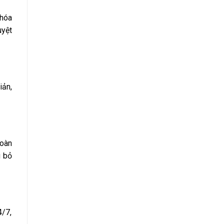
hóa
uyệt
iản,
hoàn
g bỏ
4/7,