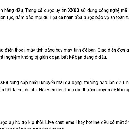
iên hàng đầu. Trang cá cược uy tín
XX88
sử dụng công nghệ mã 
 liên tục, đảm bảo mọi dữ liệu cá nhân đều được bảo vệ an toàn t
a điện thoại, máy tính bảng hay máy tính để bàn. Giao diện đơn g
rải nghiệm không bị gián đoạn, bất kể bạn đang ở đâu.
X88
cung cấp nhiều khuyến mãi đa dạng: thưởng nạp lần đầu, 
vẫn tiết kiệm chi phí. Hội viên nên theo dõi thường xuyên sẽ khôn
ợc sự hỗ trợ kịp thời. Live chat, email hay hotline đều có mặt 2