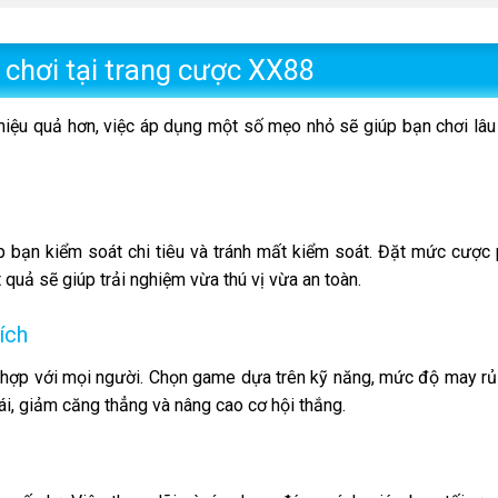
 chơi tại trang cược XX88
hiệu quả hơn, việc áp dụng một số mẹo nhỏ sẽ giúp bạn chơi lâu
p bạn kiểm soát chi tiêu và tránh mất kiểm soát. Đặt mức cược
 quả sẽ giúp trải nghiệm vừa thú vị vừa an toàn.
ích
hợp với mọi người. Chọn game dựa trên kỹ năng, mức độ may rủ
ái, giảm căng thẳng và nâng cao cơ hội thắng.