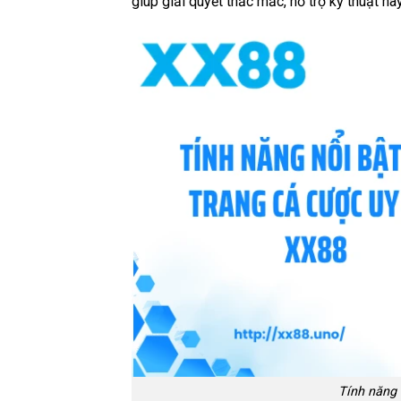
giúp giải quyết thắc mắc, hỗ trợ kỹ thuật h
Tính năng 