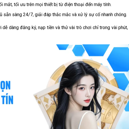
ối mắt, tối ưu trên mọi thiết bị từ điện thoại đến máy tính.
ũ sẵn sàng 24/7, giải đáp thắc mắc và xử lý sự cố nhanh chóng.
dễ dàng đăng ký, nạp tiền và thử vài trò chơi chỉ trong vài phút,