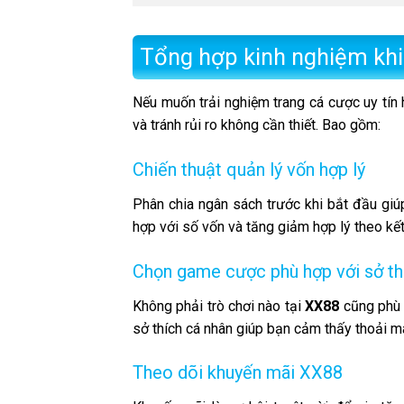
Tổng hợp kinh nghiệm khi
Nếu muốn trải nghiệm trang cá cược uy tín 
và tránh rủi ro không cần thiết. Bao gồm:
Chiến thuật quản lý vốn hợp lý
Phân chia ngân sách trước khi bắt đầu giú
hợp với số vốn và tăng giảm hợp lý theo kết
Chọn game cược phù hợp với sở th
Không phải trò chơi nào tại
XX88
cũng phù 
sở thích cá nhân giúp bạn cảm thấy thoải m
Theo dõi khuyến mãi XX88